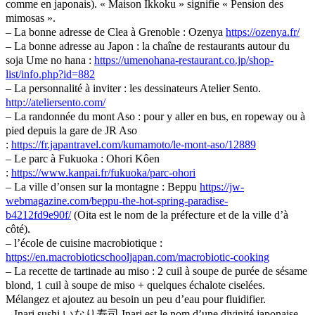
comme en japonais). « Maison Ikkoku » signifie « Pension des
mimosas ».
– La bonne adresse de Clea à Grenoble : Ozenya
https://ozenya.fr/
– La bonne adresse au Japon : la chaîne de restaurants autour du
soja Ume no hana :
https://umenohana-restaurant.co.jp/shop-
list/info.php?id=882
– La personnalité à inviter : les dessinateurs Atelier Sento.
http://ateliersento.com/
– La randonnée du mont Aso : pour y aller en bus, en ropeway ou à
pied depuis la gare de JR Aso
:
https://fr.japantravel.com/kumamoto/le-mont-aso/12889
– Le parc à Fukuoka : Ohori Kôen
:
https://www.kanpai.fr/fukuoka/parc-ohori
– La ville d’onsen sur la montagne : Beppu
https://jw-
webmagazine.com/beppu-the-hot-spring-paradise-
b4212fd9e90f/
(Oita est le nom de la préfecture et de la ville d’à
côté).
– l’école de cuisine macrobiotique :
https://en.macrobioticschooljapan.com/macrobiotic-cooking
– La recette de tartinade au miso : 2 cuil à soupe de purée de sésame
blond, 1 cuil à soupe de miso + quelques échalote ciselées.
Mélangez et ajoutez au besoin un peu d’eau pour fluidifier.
– Inari sushi いなり寿司 Inari est le nom d’une divinité japonaise