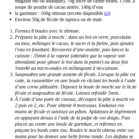
magasin bio ou asiatique), 70g sucre de canne blond, 1 cuil. à
soupe de poudre de cacao amère, 140g d’eau
la garniture : 160g shiroan (recette disponible
ici
)
Environ 50g de fécule de tapioca ou de maïs
Formez 8 boules avec le shiroan.
Préparez la pâte à mochi : dans un bol en verre, porcelaine
ou inox, mélangez le cacao, le sucre et la farine, puis ajoutez
l’eau en fouettant. Recouvrez d’une assiette, puis lancez la
cuisson : 35min à la vapeur (attendez que la vapeur soit
abondante pour glisser le bol dans la panier) ou deux fois
1min40 au micro-ondes en mélangeant à mi-cuisson.
Saupoudrez une grande assiette de fécule. Lorsque la pâte est
cuite, la rassembler en une boule en râclant les bords à l’aide
d’une corne pâtissière. Déposez la boule de mochi sur le lit de
fécule et saupoudrez de fécule. Laissez refroidir 5min.
À l’aide d’une paire de ciseaux, découpez la pâte à mochi en
2 puis en 2, etc. Pour obtenir 8 morceaux. Enduisez vos
mains de fécule et saisissez un pâton. Aplatissez-le légèrement
en appuyant dessus à l’aide de la pulpe de vos doigts. Puis
placez au centre une boule de garniture, et refermez en
pinçant les bords entre eux. Roulez le mochi obtenu entre vos
mains pour lui donner une belle forme ronde.
Les daifuku se