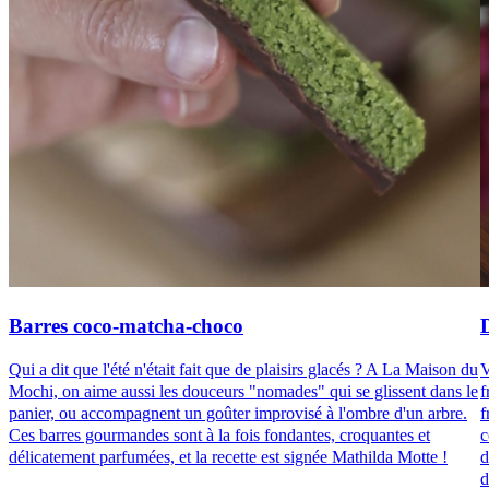
Barres coco-matcha-choco
Qui a dit que l'été n'était fait que de plaisirs glacés ? A La Maison du
V
Mochi, on aime aussi les douceurs "nomades" qui se glissent dans le
f
panier, ou accompagnent un goûter improvisé à l'ombre d'un arbre.
f
Ces barres gourmandes sont à la fois fondantes, croquantes et
c
délicatement parfumées, et la recette est signée Mathilda Motte !
d
d