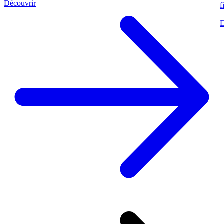
Découvrir
f
D