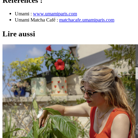
Références :
Umami :
www.umamiparis.com
Umami Matcha Café :
matchacafe.umamiparis.com
Lire aussi