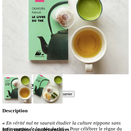
Exclu web
Le livre du thé
quantité
6,10
€
- Ajouter au panier
de
Le
Description
livre
du
thé
«
En vérité nul ne saurait étudier la culture nippone sans
tenir compte de la voie du thé. »
Pour célébrer le règne du
Informations complémentaires