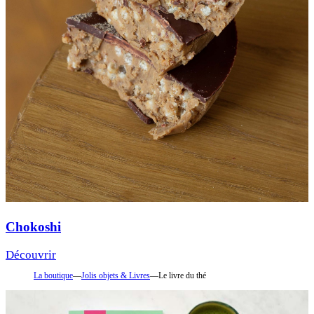
Chokoshi
Découvrir
La boutique
—
Jolis objets & Livres
—
Le livre du thé