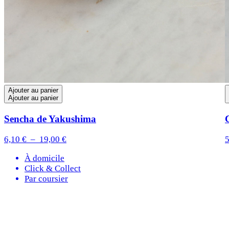
Ajouter au panier
Ajouter au panier
Sencha de Yakushima
Plage
6,10
€
–
19,00
€
de
À domicile
prix :
Click & Collect
6,10 €
Par coursier
à
19,00 €