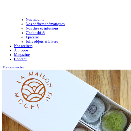
Nos mochis
Nos coffrets thématiques
Nos thés et infusions
Chokoshi ®
Epicerie
Jolis objets & Livres
Nos ateliers
À propos
Magazine
Contact
Me connecter