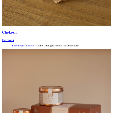
Chokoshi
Découvrir
La boutique
—
Epicerie
—
Coffret Omiyague « choco-soba & sobacha »