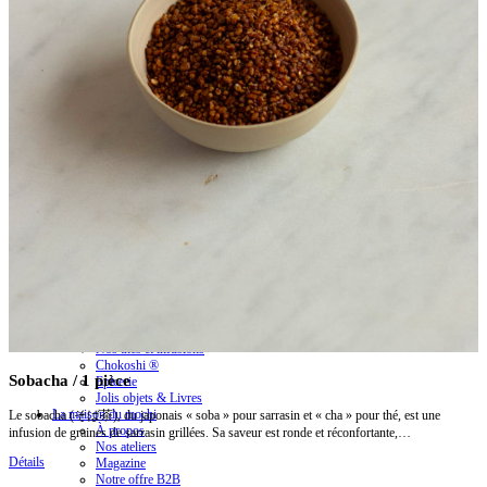
Nos mochis sont confectionnés artisanalement dans notre atelier en Touraine.
Livraison offerte
à partir de 80 € d’achats
Paiement sécurisé
Visa, Mastercard, Maestro, Sofort, iDEAL
10% offerts en vous inscrivant à notre newsletter
S'inscrire
Votre adresse mail:
S'inscrire
En cliquant sur « S’inscrire », vous acceptez la
Politique de Confidentialité
et les
Mentions
légales
.
La boutique
Nos mochis
Nos coffrets thématiques
Nos thés et infusions
Chokoshi ®
Sobacha
/ 1 pièce
Epicerie
Jolis objets & Livres
La maison du mochi
Le sobacha (そば茶), du japonais « soba » pour sarrasin et « cha » pour thé, est une
À propos
infusion de graines de sarrasin grillées. Sa saveur est ronde et réconfortante,…
Nos ateliers
Détails
Magazine
Notre offre B2B