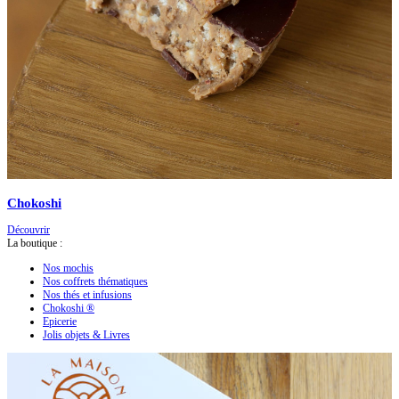
Chokoshi
Découvrir
La boutique :
Nos mochis
Nos coffrets thématiques
Nos thés et infusions
Chokoshi ®
Epicerie
Jolis objets & Livres