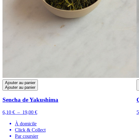
Ajouter au panier
Ajouter au panier
Sencha de Yakushima
Plage
6,10
€
–
19,00
€
5
de
À domicile
prix :
Click & Collect
6,10 €
Par coursier
à