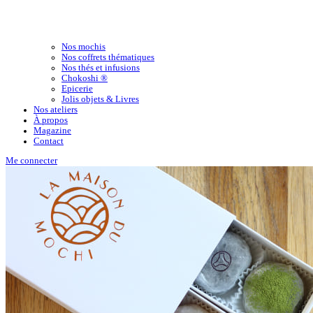
Nos mochis
Nos coffrets thématiques
Nos thés et infusions
Chokoshi ®
Epicerie
Jolis objets & Livres
Nos ateliers
À propos
Magazine
Contact
Me connecter