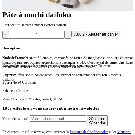
Pâte à mochi daifuku
Pour réaliser sa pâte à mochi express maison…
quantité
7,80
€
- Ajouter au panier
de
Pâte
à
Description
mochi
daifuku
Une pâte à mochi prête à l’emploi, composée de farine de riz gluant et de sucre de canne
Made in France
blond bio pile aux bonnes proportions, à mélanger à 140g d’eau avant de cuire. Une fiche
Nos mochis sont confectionnés artisanalement dans notre atelier en Touraine.
recette pour réaliser ses daifukus mochis maison est fournie avec.
Livraison offerte
Paquet de 150g scellé. Se conserve 1 an. Permet de confectionner environ 8 mochis
daifukus.
à partir de 80 € d’achats
Paiement sécurisé
Visa, Mastercard, Maestro, Sofort, iDEAL
10% offerts en vous inscrivant à notre newsletter
S'inscrire
Votre adresse mail:
S'inscrire
En cliquant sur « S’inscrire », vous acceptez la
Politique de Confidentialité
et les
Mentions