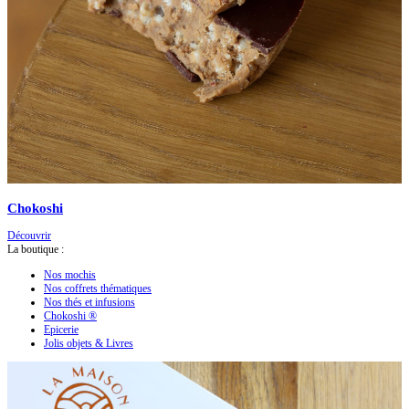
Chokoshi
Découvrir
La boutique :
Nos mochis
Nos coffrets thématiques
Nos thés et infusions
Chokoshi ®
Epicerie
Jolis objets & Livres