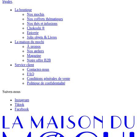
légales
.
La boutique
Nos mochis
Nos coffrets thématiques
Nos thés et infusions
Chokoshi ®
Epicerie
Jolis objets & Livres
La maison du mochi
À propos
Nos ateliers
Magazine
Notre offre B2B
Service client
Contactez-nous
FAQ
Conditions générales de vente
Politique de confidentialité
Suivez-nous
Instagram
Tiktok
Facebook