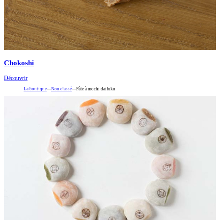
Chokoshi
Découvrir
La boutique
—
Non classé
—
Pâte à mochi daifuku